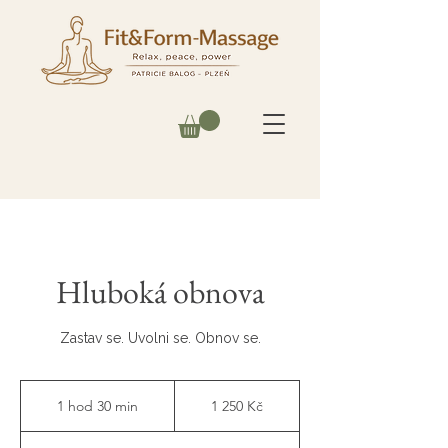
Hluboká obnova
Zastav se. Uvolni se. Obnov se.
1 250
českých
1 hod 30 min
1
1 250 Kč
korun
h
o