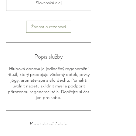
Slovanská alej
3
0
m
i
Žádost o rezervaci
n
Popis služby
Hluboká obnova je jedinečný regenerační
rituál, který propojuje vědomý dotek, prvky
jógy, aromaterapii a sílu dechu. Pomáhá
uvolnit napětí, zklidnit mysl a podpořit
přirozenou regeneraci těla. Dopřejte si čas
jen pro sebe.
Kontaktní údaje